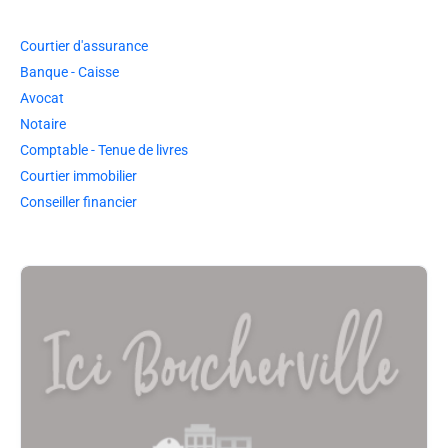
Courtier d'assurance
Banque - Caisse
Avocat
Notaire
Comptable - Tenue de livres
Courtier immobilier
Conseiller financier