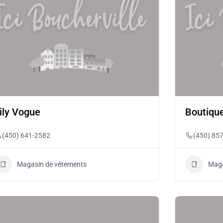
ily Vogue
Boutiqu
(450) 641-2582
(450) 85
Magasin de vêtements
Maga