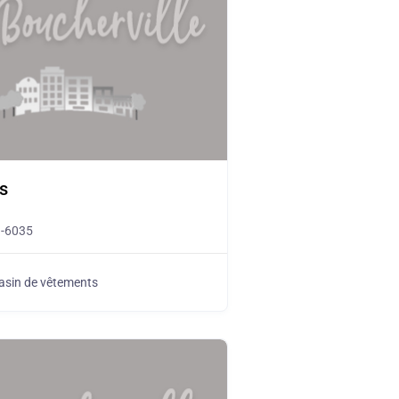
s
9-6035
sin de vêtements