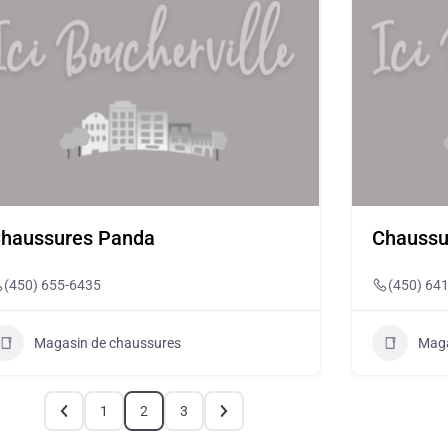
haussures Panda
Chaussu
(450) 655-6435
(450) 64
Magasin de chaussures
Maga
1
3
2