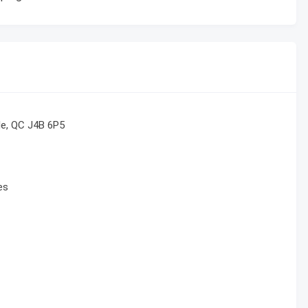
le, QC J4B 6P5
es