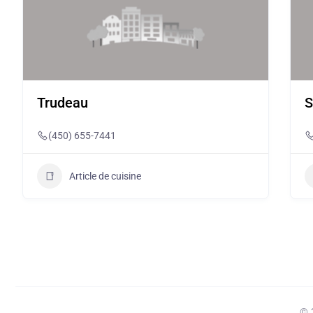
Trudeau
S
(450) 655-7441
Article de cuisine
© 