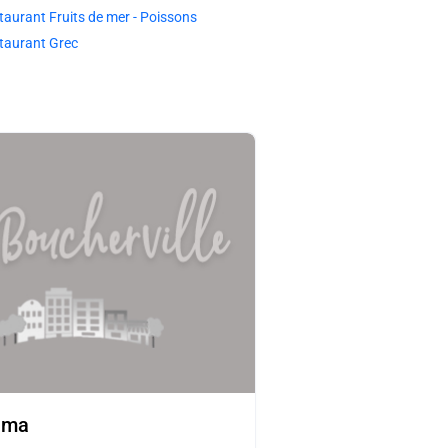
taurant Fruits de mer - Poissons
taurant Grec
ama