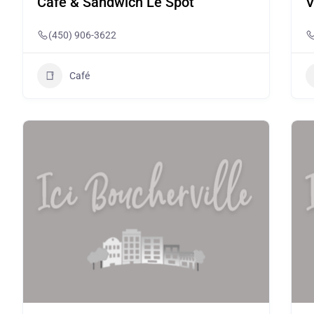
Café & Sandwich Le Spot
V
(450) 906-3622
Café