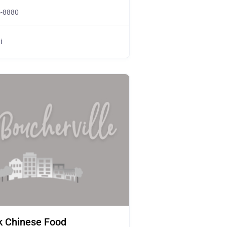
5-8880
i
k Chinese Food