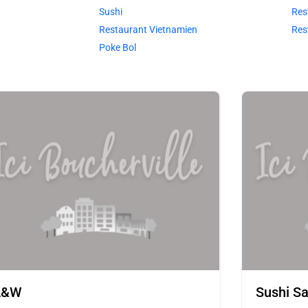
Sushi
Res
Restaurant Vietnamien
Res
Poke Bol
A&W
Sushi S