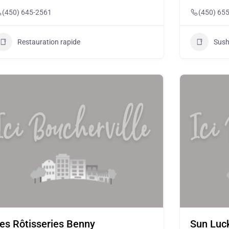
(450) 645-2561
(450) 65
Restauration rapide
Sush
es Rôtisseries Benny
Sun Luc