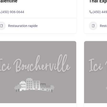
alentine
Thaï Exp
(450) 906-0644
(450) 44
Restauration rapide
Rest