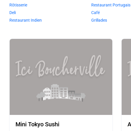
Rôtisserie
Restaurant Portugais
Deli
Café
Restaurant Indien
Grillades
Mini Tokyo Sushi