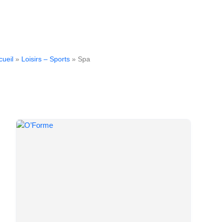
cueil
»
Loisirs – Sports
» Spa