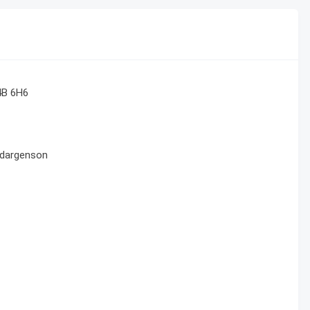
4B 6H6
e-dargenson