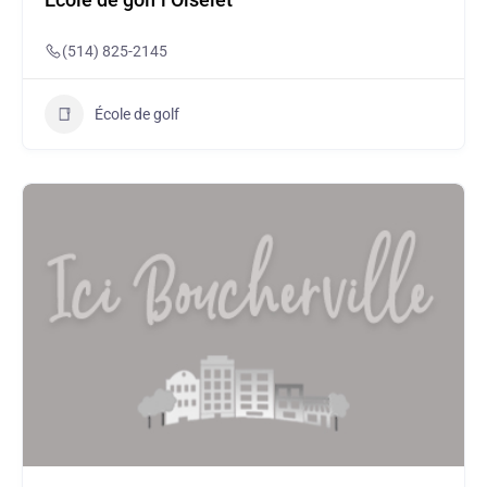
École de golf l’Oiselet
(514) 825-2145
École de golf