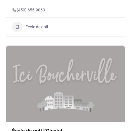
(450) 655-9063
École de golf