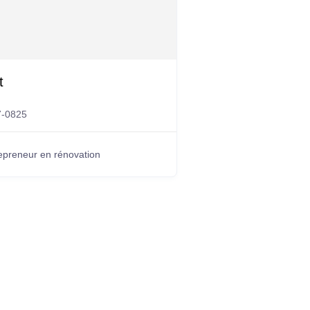
t
7-0825
epreneur en rénovation